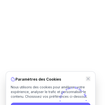
Paramètres des Cookies
Nous utilisons des cookies pour améliorer votre
e
v
c
a
W
é
i
é
d
expérience, analyser le trafic et personnaliser le
r
e
C
r
contenu. Choisissez vos préférences ci-dessous.
•
M
L
L
M
•