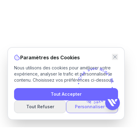
Paramètres des Cookies
Nous utilisons des cookies pour améliorer votre
v
a
e
c
é
é
W
r
expérience, analyser le trafic et personnaliser le
i
C
d
e
•
contenu. Choisissez vos préférences ci-dessous.
r
L
M
M
L
r
•
Tout Accepter
e
d
C
i
r
W
é
é
c
e
a
v
Tout Refuser
Personnaliser