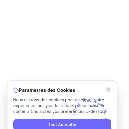
Paramètres des Cookies
Nous utilisons des cookies pour améliorer votre
v
e
a
c
é
W
é
r
i
expérience, analyser le trafic et personnaliser le
d
C
e
contenu. Choisissez vos préférences ci-dessous.
r
•
M
L
M
L
•
r
Tout Accepter
e
C
d
r
i