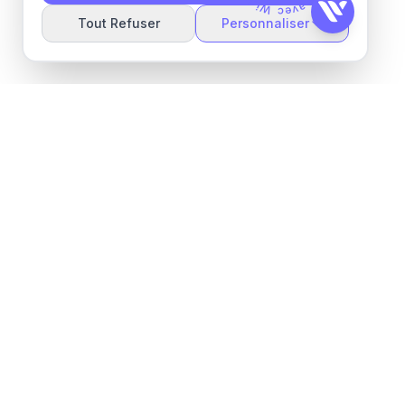
W
é
é
c
a
e
v
Tout Refuser
Personnaliser
Wider ML
Automatisation commerciale alimentée par l'IA
pour les entrepreneurs modernes. De l'idée aux
clients en quelques minutes.
Paris 75016, France
contact@widerml.com
Connexion
Essai Gratuit