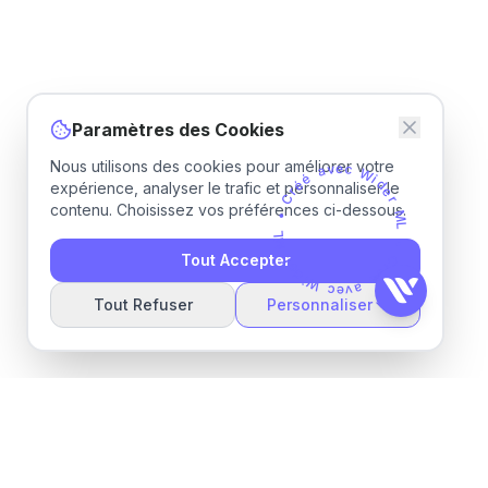
Paramètres des Cookies
Nous utilisons des cookies pour améliorer votre
a
v
é
e
é
c
r
W
C
expérience, analyser le trafic et personnaliser le
i
d
•
contenu. Choisissez vos préférences ci-dessous.
e
L
r
M
M
L
r
e
Tout Accepter
d
•
i
W
C
r
é
c
e
é
v
a
Tout Refuser
Personnaliser
Wider ML