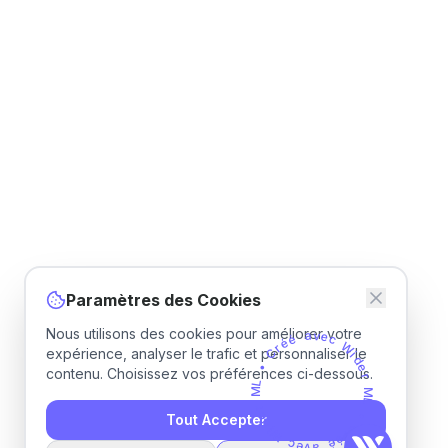
Paramètres des Cookies
Nous utilisons des cookies pour améliorer votre
é
é
r
a
C
v
e
•
c
expérience, analyser le trafic et personnaliser le
W
L
M
contenu. Choisissez vos préférences ci-dessous.
i
d
r
e
e
r
d
M
i
W
Tout Accepter
L
c
•
e
v
C
a
r
é