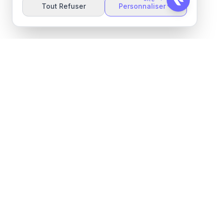
é
Tout Refuser
Personnaliser
Wider ML
Automatisation commerciale alimentée par l'IA
pour les entrepreneurs modernes. De l'idée aux
clients en quelques minutes.
Paris 75016, France
contact@widerml.com
Connexion
Essai Gratuit