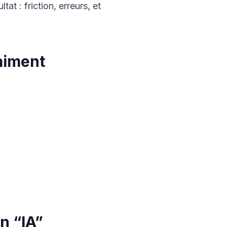
tat : friction, erreurs, et
raiment
n “IA”