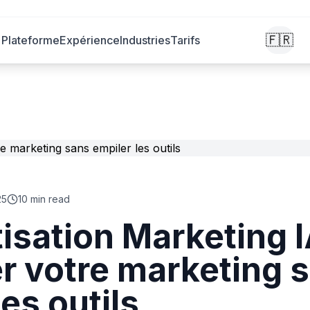
🇫🇷
Plateforme
Expérience
Industries
Tarifs
25
10 min read
sation Marketing I
er votre marketing 
les outils