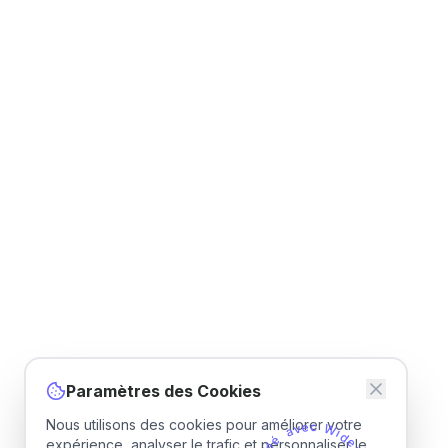
Paramètres des Cookies
Nous utilisons des cookies pour améliorer votre
v
e
a
c
é
W
é
i
expérience, analyser le trafic et personnaliser le
r
d