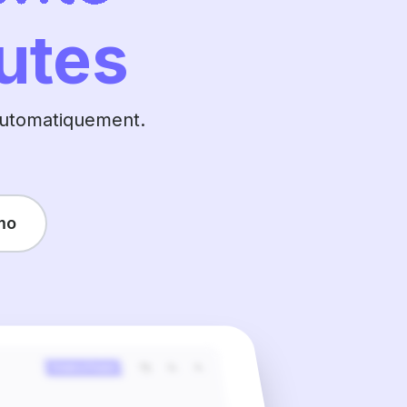
utes
 automatiquement.
mo