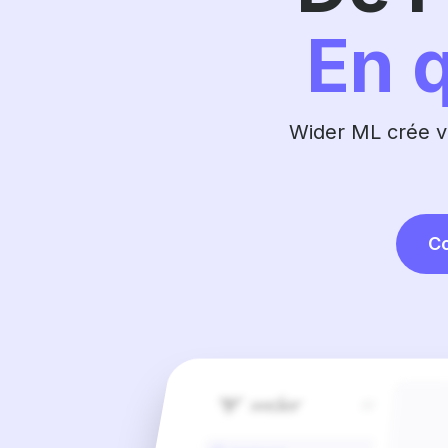
En 
Wider ML crée vo
C